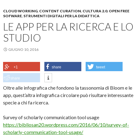
CLOUD WORKING
,
CONTENT CURATION
,
CULTURA 2.0
,
OPEN FREE
SOFWARE
,
STRUMENTI DIGITALI PER LA DIDATTICA
LE APP PER LA RICERCA E LO
STUDIO
GIUGNO 10, 2016
+1
share
tweet
share
Oltre alle infografica che fondono la tassonomia di Bloom e le
app, quest’altra infografica circolare può risultare interessante
specie a chi fa ricerca.
Survey of scholarly communication tool usage
https://bibliosan20.wordpress.com/2016/06/10/survey-of-
scholarly-communication-tool-usage/