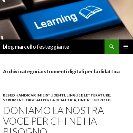
Cerca
blog marcello festeggiante
VAI
MENU
AL
PRINCI
CONTENUTO
Archivi categoria: strumenti digitali per la didattica
BES ED HANDICAP
,
IMIEISTUDENTI
,
LINGUE E LETTERATURE
,
STRUMENTI DIGITALI PER LA DIDATTICA
,
UNCATEGORIZED
DONIAMO LA NOSTRA
VOCE PER CHI NE HA
BISOGNO