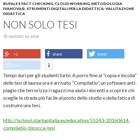
BUFALE E FACT CHECKING
,
CLOUD WORKING
,
METODOLOGIA
IVANOVA©
,
STRUMENTI DIGITALI PER LA DIDATTICA
,
VALUTAZIONE
DIDATTICA
NON SOLO TESI
GIUGNO 16, 2016
+1
share
tweet
share
Tempi duri per gli studenti furbi. A porre fine al “copia e incolla”
delle tesi di laurea ora è arrivato “Compilatio”, un software anti-
plagio che terrorizza i ragazzi ma aiuta i docenti a scoprire chi
sceglie la strada più facile al posto dello studio e della fatica di
costruire una tesi.
http://ischool.startupitalia.eu/education/55243-20160614-
compilatio-bicocca-tesi