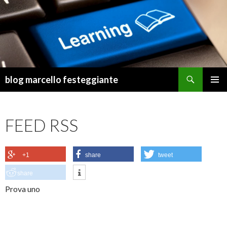
Cerca
blog marcello festeggiante
VAI
MENU
AL
PRINCI
CONTENUTO
FEED RSS
+1
share
tweet
share
Prova uno