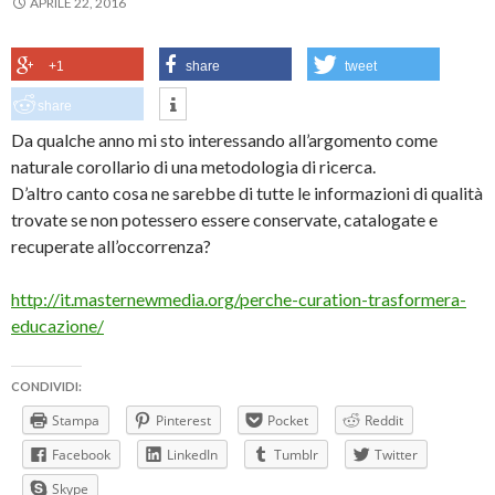
APRILE 22, 2016
+1
share
tweet
share
Da qualche anno mi sto interessando all’argomento come
naturale corollario di una metodologia di ricerca.
D’altro canto cosa ne sarebbe di tutte le informazioni di qualità
trovate se non potessero essere conservate, catalogate e
recuperate all’occorrenza?
http://it.masternewmedia.org/perche-curation-trasformera-
educazione/
CONDIVIDI:
Stampa
Pinterest
Pocket
Reddit
Facebook
LinkedIn
Tumblr
Twitter
Skype