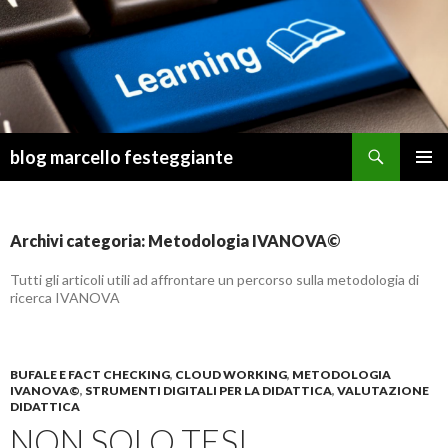
Cerca
blog marcello festeggiante
VAI
MENU
AL
PRINCI
CONTENUTO
Archivi categoria: Metodologia IVANOVA©
Tutti gli articoli utili ad affrontare un percorso sulla metodologia di
ricerca IVANOVA
BUFALE E FACT CHECKING
,
CLOUD WORKING
,
METODOLOGIA
IVANOVA©
,
STRUMENTI DIGITALI PER LA DIDATTICA
,
VALUTAZIONE
DIDATTICA
NON SOLO TESI