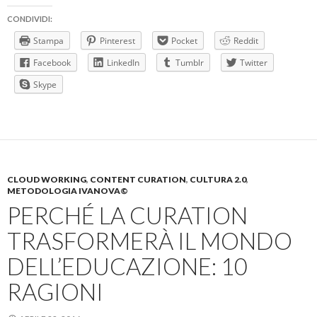
CONDIVIDI:
Stampa
Pinterest
Pocket
Reddit
Facebook
LinkedIn
Tumblr
Twitter
Skype
CLOUD WORKING
,
CONTENT CURATION
,
CULTURA 2.0
,
METODOLOGIA IVANOVA©
PERCHÉ LA CURATION
TRASFORMERÀ IL MONDO
DELL’EDUCAZIONE: 10
RAGIONI