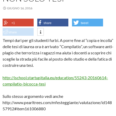
GIUGNO 16, 2016
+1
share
tweet
share
Tempi duri per gli studenti furbi. A porre fine al “copia e incolla”
delle tesi di laurea ora è arrivato “Compilatio”, un software anti-
plagio che terrorizza i ragazzi ma aiuta i docenti a scoprire chi
sceglie la strada più facile al posto dello studio e della fatica di
costruire una tesi.
http://ischool.startupitalia.eu/education/55243-20160614-
compilatio-bicocca-tesi
Sullo stesso argomento vedi anche
http://www.pearltrees.com/mfesteggiante/valutazione/id148
57912#item161006880