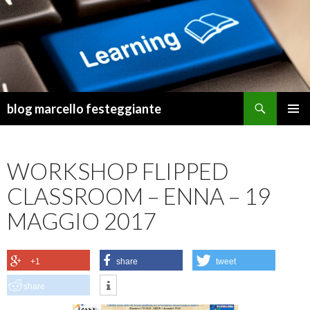
Cerca
blog marcello festeggiante
VAI
MENU
AL
PRINCI
CONTENUTO
WORKSHOP FLIPPED
CLASSROOM – ENNA – 19
MAGGIO 2017
+1
share
tweet
share