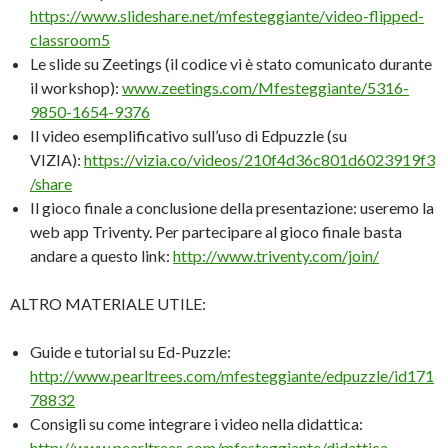
https://www.slideshare.net/mfesteggiante/video-flipped-
classroom5
Le slide su Zeetings (il codice vi è stato comunicato durante
il workshop):
www.
zeetings.
com/
Mfesteggiante/
5316-
9850-1654-9376
Il video esemplificativo sull’uso di Edpuzzle (su
VIZIA):
https://vizia.co/videos/210f4d36c801d6023919f3
/share
Il gioco finale a conclusione della presentazione: useremo la
web app Triventy. Per partecipare al gioco finale basta
andare a questo link:
http://www.triventy.com/join/
ALTRO MATERIALE UTILE:
Guide e tutorial su Ed-Puzzle:
http://www.pearltrees.com/mfesteggiante/edpuzzle/id171
78832
Consigli su come integrare i video nella didattica:
http://www.pearltrees.com/mfesteggiante/didattica-