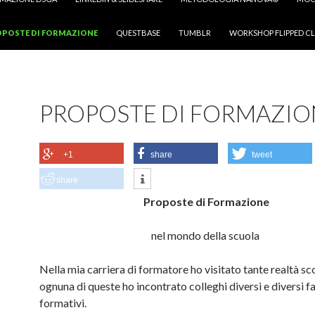
POSTE DI FORMAZIONE
QUESTBASE
TUMBLR
WORKSHOP FLIPPED CL
PROPOSTE DI FORMAZIO
+1
share
tweet
share
Proposte di Formazione
nel mondo della scuola
Nella mia carriera di formatore ho visitato tante realtà sco
ognuna di queste ho incontrato colleghi diversi e diversi 
formativi.