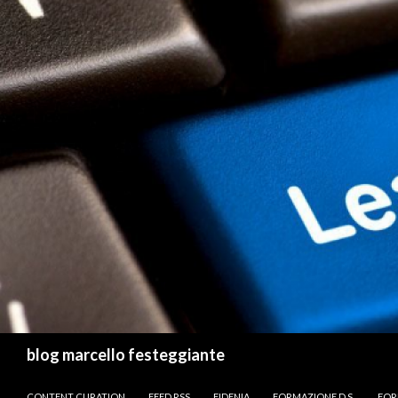
Cerca
blog marcello festeggiante
VAI AL CONTENUTO
CONTENT CURATION
FEED RSS
FIDENIA
FORMAZIONE D.S.
FOR