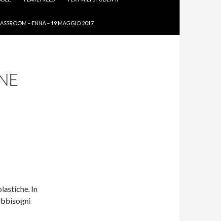
ASSROOM – ENNA – 19 MAGGIO 2017
NE
lastiche. In
fabbisogni