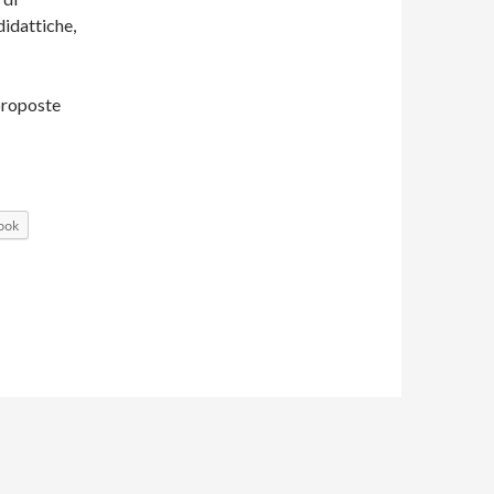
idattiche,
proposte
ook