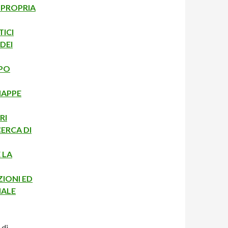
A PROPRIA
ICI
DEI
MPO
MAPPE
RI
ERCA DI
 LA
IONI ED
NALE
 di