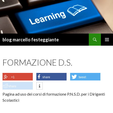
Cerca
blog marcello festeggiante
VAI
MENU
AL
PRINCI
CONTENUTO
FORMAZIONE D.S.
+1
share
tweet
share
Pagina ad uso dei corsi di formazione P.N.S.D. per i Dirigenti
Scolastici