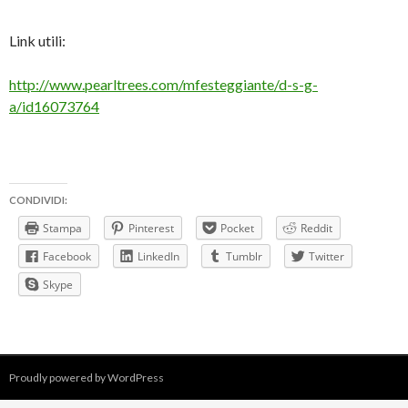
Link utili:
http://www.pearltrees.com/mfesteggiante/d-s-g-
a/id16073764
CONDIVIDI:
Stampa
Pinterest
Pocket
Reddit
Facebook
LinkedIn
Tumblr
Twitter
Skype
Proudly powered by WordPress