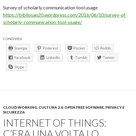
Survey of scholarly communication tool usage
https://bibliosan20.wordpress.com/2016/06/10/survey-of-
scholarly-communication-tool-usage/
CONDIVIDI:
Stampa
Pinterest
Pocket
Reddit
Facebook
LinkedIn
Tumblr
Twitter
Skype
CLOUD WORKING
,
CULTURA 2.0
,
OPEN FREE SOFWARE
,
PRIVACY E
SICUREZZA
INTERNET OF THINGS:
C’ERA UNA VOLTA LO