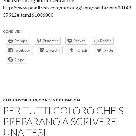
Sullo stesso argomento vedi anche
http://www.pearltrees.com/mfesteggiante/valutazione/id148
57912#item161006880
CONDIVIDI:
Stampa
Pinterest
Pocket
Reddit
Facebook
LinkedIn
Tumblr
Twitter
Skype
CLOUD WORKING
,
CONTENT CURATION
PER TUTTI COLORO CHE SI
PREPARANO A SCRIVERE
UNA TESI