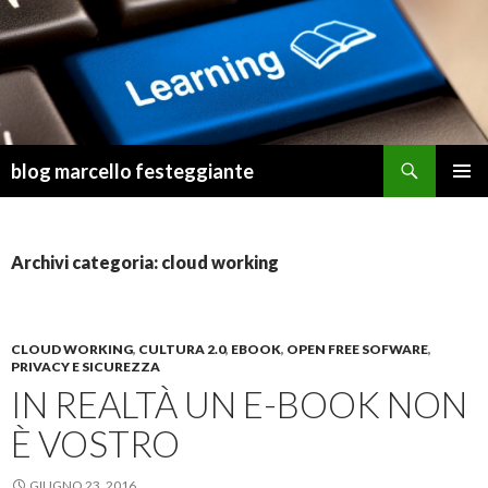
Cerca
blog marcello festeggiante
VAI
MENU
AL
PRINCI
CONTENUTO
Archivi categoria: cloud working
CLOUD WORKING
,
CULTURA 2.0
,
EBOOK
,
OPEN FREE SOFWARE
,
PRIVACY E SICUREZZA
IN REALTÀ UN E-BOOK NON
È VOSTRO
GIUGNO 23, 2016