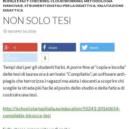
BUFALE E FACT CHECKING
,
CLOUD WORKING
,
METODOLOGIA
IVANOVA©
,
STRUMENTI DIGITALI PER LA DIDATTICA
,
VALUTAZIONE
DIDATTICA
NON SOLO TESI
GIUGNO 16, 2016
+1
share
tweet
share
Tempi duri per gli studenti furbi. A porre fine al “copia e incolla”
delle tesi di laurea ora è arrivato “Compilatio”, un software anti-
plagio che terrorizza i ragazzi ma aiuta i docenti a scoprire chi
sceglie la strada più facile al posto dello studio e della fatica di
costruire una tesi.
http://ischool.startupitalia.eu/education/55243-20160614-
compilatio-bicocca-tesi