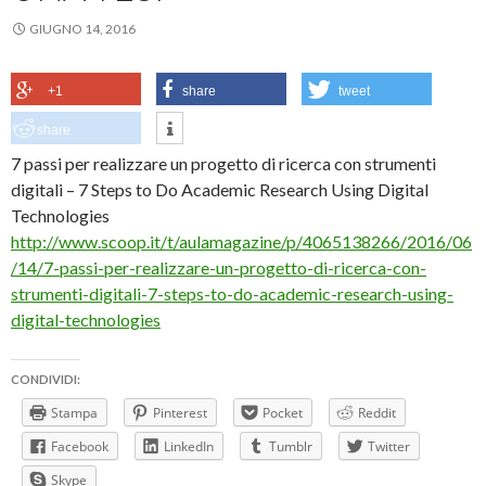
GIUGNO 14, 2016
+1
share
tweet
share
7 passi per realizzare un progetto di ricerca con strumenti
digitali – 7 Steps to Do Academic Research Using Digital
Technologies
http://www.scoop.it/t/aulamagazine/p/4065138266/2016/06
/14/7-passi-per-realizzare-un-progetto-di-ricerca-con-
strumenti-digitali-7-steps-to-do-academic-research-using-
digital-technologies
CONDIVIDI:
Stampa
Pinterest
Pocket
Reddit
Facebook
LinkedIn
Tumblr
Twitter
Skype