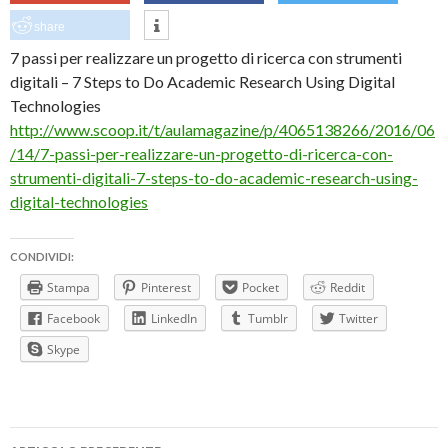
share
7 passi per realizzare un progetto di ricerca con strumenti
digitali – 7 Steps to Do Academic Research Using Digital
Technologies
http://www.scoop.it/t/aulamagazine/p/4065138266/2016/06
/14/7-passi-per-realizzare-un-progetto-di-ricerca-con-
strumenti-digitali-7-steps-to-do-academic-research-using-
digital-technologies
CONDIVIDI:
Stampa
Pinterest
Pocket
Reddit
Facebook
LinkedIn
Tumblr
Twitter
Skype
Navigazione