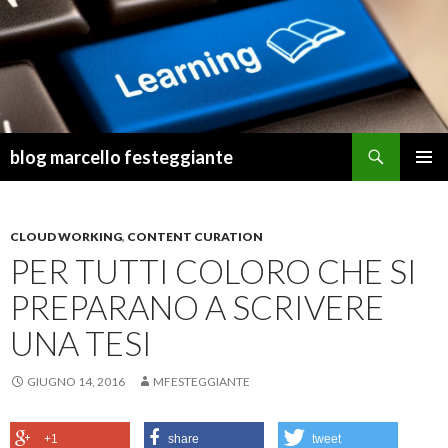
Cerca
blog marcello festeggiante
VAI
MENU
AL
PRINCI
CONTENUTO
CLOUD WORKING
,
CONTENT CURATION
PER TUTTI COLORO CHE SI
PREPARANO A SCRIVERE
UNA TESI
GIUGNO 14, 2016
MFESTEGGIANTE
+1
share
tweet