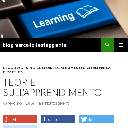
Cerca
blog marcello festeggiante
VAI
MENU
AL
PRINCI
CONTENUTO
CLOUD WORKING
,
CULTURA 2.0
,
STRUMENTI DIGITALI PER LA
DIDATTICA
TEORIE
SULL’APPRENDIMENTO
MAGGIO 4, 2016
MFESTEGGIANTE
+1
share
tweet