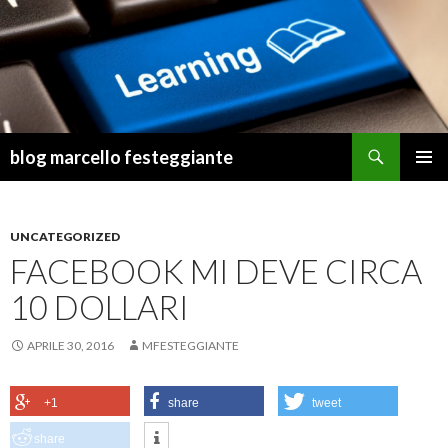
Cerca
blog marcello festeggiante
VAI
MENU
AL
PRINCI
CONTENUTO
UNCATEGORIZED
FACEBOOK MI DEVE CIRCA
10 DOLLARI
APRILE 30, 2016
MFESTEGGIANTE
+1
share
tweet
share