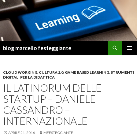
Cerca
blog marcello festeggiante
VAI
MENU
AL
PRINCI
CONTENUTO
CLOUD WORKING
,
CULTURA 2.0
,
GAME BASED LEARNING
,
STRUMENTI
DIGITALI PER LA DIDATTICA
IL LATINORUM DELLE
STARTUP – DANIELE
CASSANDRO –
INTERNAZIONALE
APRILE 21, 2016
MFESTEGGIANTE