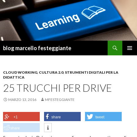
Cerca
blog marcello festeggiante
VAI
MENU
AL
PRINCI
CONTENUTO
CLOUD WORKING
,
CULTURA 2.0
,
STRUMENTI DIGITALI PER LA
DIDATTICA
25 TRUCCHI PER DRIVE
MARZO 13, 2016
MFESTEGGIANTE
+1
share
tweet
share