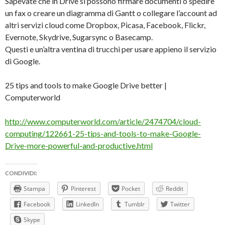
Sapevate che in Drive si possono firmare documenti o spedire
un fax o creare un diagramma di Gantt o collegare l’account ad
altri servizi cloud come Dropbox, Picasa, Facebook, Flickr,
Evernote, Skydrive, Sugarsync o Basecamp.
Questi e un’altra ventina di trucchi per usare appieno il servizio
di Google.
25 tips and tools to make Google Drive better |
Computerworld
http://www.computerworld.com/article/2474704/cloud-
computing/122661-25-tips-and-tools-to-make-Google-
Drive-more-powerful-and-productive.html
CONDIVIDI:
Stampa
Pinterest
Pocket
Reddit
Facebook
LinkedIn
Tumblr
Twitter
Skype