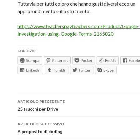
Tuttavia per tutti coloro che hanno gusti diversi ecco un
approfondimento sullo strumento.
https://www.teacherspayteachers.com/Product/Google-
Investigation-using-Google-Forms-2165820
CONDIVIDI:
Stampa
Pinterest
Pocket
Reddit
Faceb
LinkedIn
Tumblr
Twitter
Skype
Navigazione
ARTICOLO PRECEDENTE
articolo
25 trucchi per Drive
ARTICOLO SUCCESSIVO
A proposito di coding