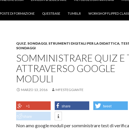
POSTE DI FORMAZIONE
QUESTBASE
TUMBLR
WORKSHOP FLIPPED CLASS
QUIZ
,
SONDAGGI
,
STRUMENTI DIGITALI PER LA DIDATTICA
,
TES
SONDAGGI
SOMMINISTRARE QUIZ E 
ATTRAVERSO GOOGLE
MODULI
MARZO 13, 2016
MFESTEGGIANTE
+1
share
tweet
share
Non amo google moduli per somministrare test di verifica