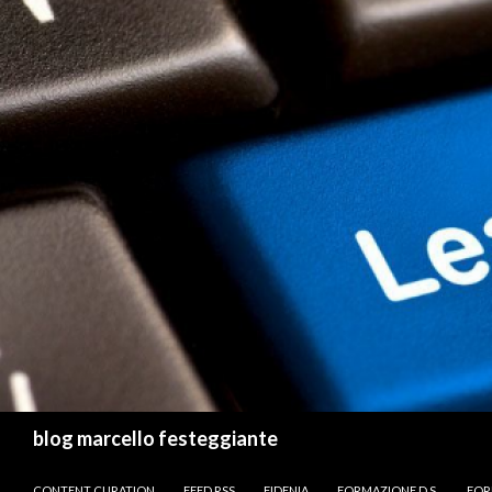
Cerca
blog marcello festeggiante
VAI AL CONTENUTO
CONTENT CURATION
FEED RSS
FIDENIA
FORMAZIONE D.S.
FOR