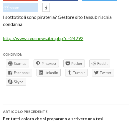
share
I sottotitoli sono pirateria? Gestore sito fansub rischia
condanna
http://www.zeusnews.it/n.php?c=24292
CONDIVIDI:
Stampa
Pinterest
Pocket
Reddit
Facebook
LinkedIn
Tumblr
Twitter
Skype
Navigazione
ARTICOLO PRECEDENTE
articolo
Per tutti coloro che si preparano a scrivere una tesi