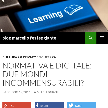
Cerca
blog marcello festeggiante
VAI
MENU
AL
PRINCI
CONTENUTO
CULTURA 2.0
,
PRIVACY E SICUREZZA
NORMATIVA E DIGITALE:
DUE MONDI
INCOMMENSURABILI?
GIUGNO 15, 2016
MFESTEGGIANTE
+1
share
tweet