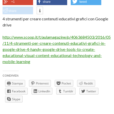
+1
share
tweet
share
4 strumenti per creare contenuti educativi grafici con Google
drive
http://www.scoop.it/t/aulamagazine/p/4063684503/2016/05
/11/4-strumenti-per-creare-contenuti-educativi-grafici-in-
google-drive-4-handy-google-drive-tools-to-create-
educational-visual-content-educational-technology-and-
mobile-learning
CONDIVIDI:
Stampa
Pinterest
Pocket
Reddit
Facebook
LinkedIn
Tumblr
Twitter
Skype