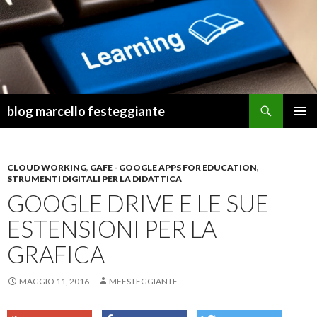
Cerca
blog marcello festeggiante
VAI
MENU
AL
PRINCI
CONTENUTO
CLOUD WORKING
,
GAFE - GOOGLE APPS FOR EDUCATION
,
STRUMENTI DIGITALI PER LA DIDATTICA
GOOGLE DRIVE E LE SUE
ESTENSIONI PER LA
GRAFICA
MAGGIO 11, 2016
MFESTEGGIANTE