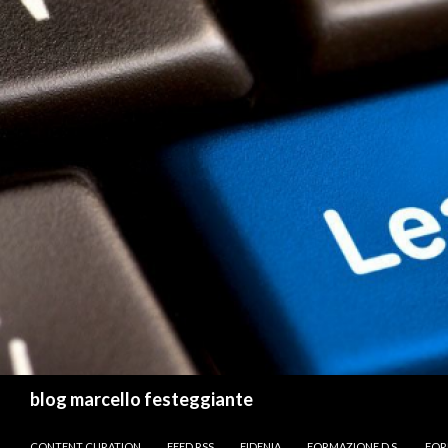
Cerca
blog marcello festeggiante
VAI AL CONTENUTO
CONTENT CURATION
FEED RSS
FIDENIA
FORMAZIONE D.S.
FOR