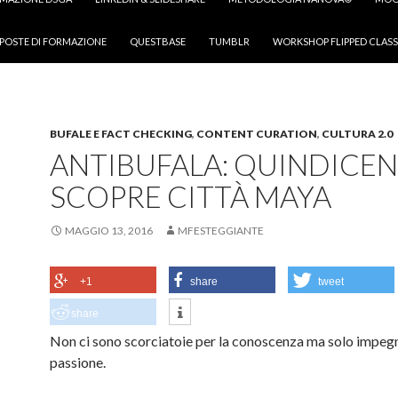
POSTE DI FORMAZIONE
QUESTBASE
TUMBLR
WORKSHOP FLIPPED CLASS
BUFALE E FACT CHECKING
,
CONTENT CURATION
,
CULTURA 2.0
ANTIBUFALA: QUINDICE
SCOPRE CITTÀ MAYA
MAGGIO 13, 2016
MFESTEGGIANTE
+1
share
tweet
share
Non ci sono scorciatoie per la conoscenza ma solo impeg
passione.