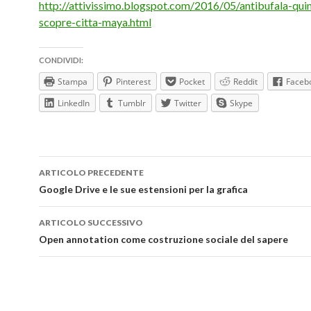
http://attivissimo.blogspot.com/2016/05/antibufala-qui
scopre-citta-maya.html
CONDIVIDI:
Stampa
Pinterest
Pocket
Reddit
Faceb
LinkedIn
Tumblr
Twitter
Skype
Navigazione
ARTICOLO PRECEDENTE
articolo
Google Drive e le sue estensioni per la grafica
ARTICOLO SUCCESSIVO
Open annotation come costruzione sociale del sapere