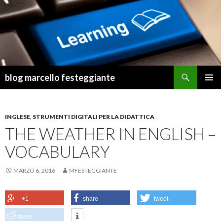
Cerca
blog marcello festeggiante
VAI
MENU
AL
PRINCI
CONTENUTO
INGLESE
,
STRUMENTI DIGITALI PER LA DIDATTICA
THE WEATHER IN ENGLISH –
VOCABULARY
MARZO 6, 2016
MFESTEGGIANTE
+1
share
tweet
share