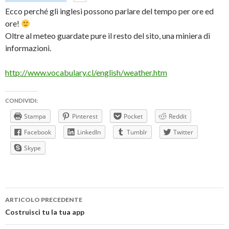
Ecco perché gli inglesi possono parlare del tempo per ore ed
ore!
Oltre al meteo guardate pure il resto del sito, una miniera di
informazioni.
http://www.vocabulary.cl/english/weather.htm
CONDIVIDI:
Stampa
Pinterest
Pocket
Reddit
Facebook
LinkedIn
Tumblr
Twitter
Skype
Navigazione
ARTICOLO PRECEDENTE
articolo
Costruisci tu la tua app