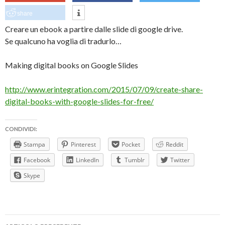
share
Creare un ebook a partire dalle slide di google drive.
Se qualcuno ha voglia di tradurlo…
Making digital books on Google Slides
http://www.erintegration.com/2015/07/09/create-share-
digital-books-with-google-slides-for-free/
CONDIVIDI:
Stampa
Pinterest
Pocket
Reddit
Facebook
LinkedIn
Tumblr
Twitter
Skype
Navigazione