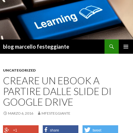
Cerca
blog marcello festeggiante
VAI
MENU
AL
PRINCI
CONTENUTO
UNCATEGORIZED
CREARE UN EBOOK A
PARTIRE DALLE SLIDE DI
GOOGLE DRIVE
MARZO 6, 2016
MFESTEGGIANTE
+1
share
tweet