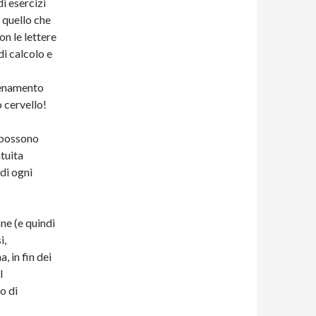
i esercizi
 quello che
on le lettere
di calcolo e
llenamento
o cervello!
i possono
atuita
 di ogni
ne (e quindi
i,
 in fin dei
l
o di