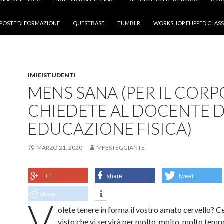
POSTE DI FORMAZIONE
QUESTBASE
TUMBLR
WORKSHOP FLIPPED CLASS
IMIEISTUDENTI
MENS SANA (PER IL COR
CHIEDETE AL DOCENTE D
EDUCAZIONE FISICA)
MARZO 21, 2020
MFESTEGGIANTE
+1
share
tweet
share
V
olete tenere in forma il vostro amato cervello? Ce
visto che vi servirà per molto, molto, molto temp