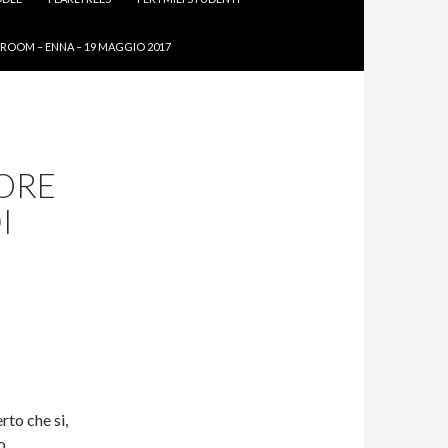
ROOM – ENNA – 19 MAGGIO 2017
PORE
I
rto che si,
o.