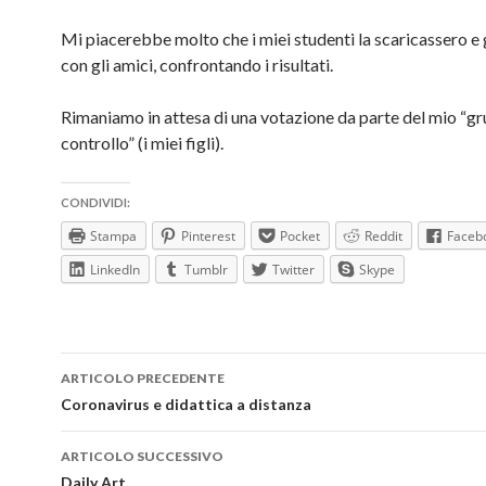
Mi piacerebbe molto che i miei studenti la scaricassero e
con gli amici, confrontando i risultati.
Rimaniamo in attesa di una votazione da parte del mio “gr
controllo” (i miei figli).
CONDIVIDI:
Stampa
Pinterest
Pocket
Reddit
Faceb
LinkedIn
Tumblr
Twitter
Skype
Navigazione
ARTICOLO PRECEDENTE
articolo
Coronavirus e didattica a distanza
ARTICOLO SUCCESSIVO
Daily Art