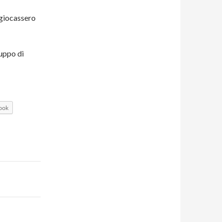
 giocassero
uppo di
ook