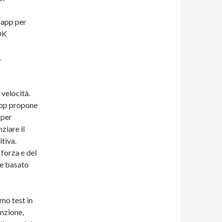
, app per
AOK
.
 velocità.
’app propone
 per
ziare il
itiva.
forza e del
le basato
imo test in
nzione,