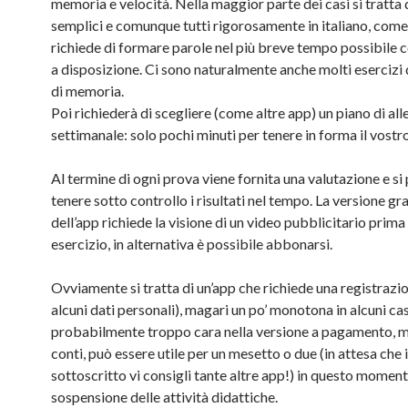
memoria e velocità. Nella maggior parte dei casi si tratta d
semplici e comunque tutti rigorosamente in italiano, come
richiede di formare parole nel più breve tempo possibile c
a disposizione. Ci sono naturalmente anche molti esercizi 
di memoria.
Poi richiederà di scegliere (come altre app) un piano di a
settimanale: solo pochi minuti per tenere in forma il vostr
Al termine di ogni prova viene fornita una valutazione e s
tenere sotto controllo i risultati nel tempo. La versione gr
dell’app richiede la visione di un video pubblicitario prima
esercizio, in alternativa è possibile abbonarsi.
Ovviamente si tratta di un’app che richiede una registrazio
alcuni dati personali), magari un po’ monotona in alcuni cas
probabilmente troppo cara nella versione a pagamento, ma,
conti, può essere utile per un mesetto o due (in attesa che i
sottoscritto vi consigli tante altre app!) in questo moment
sospensione delle attività didattiche.