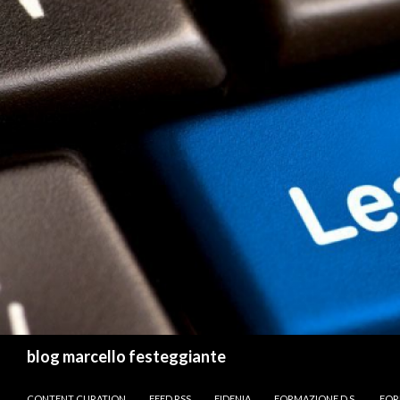
Cerca
blog marcello festeggiante
VAI AL CONTENUTO
CONTENT CURATION
FEED RSS
FIDENIA
FORMAZIONE D.S.
FOR