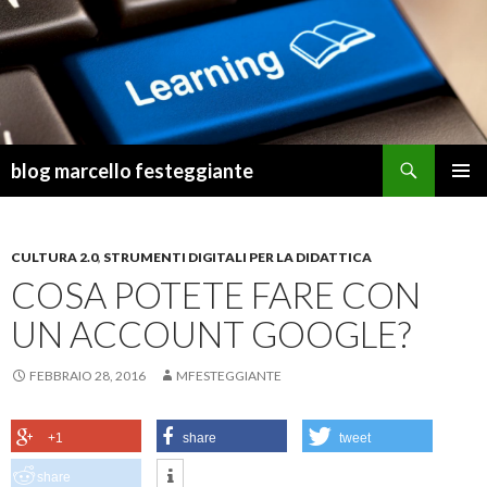
Cerca
blog marcello festeggiante
VAI
MENU
AL
PRINCI
CONTENUTO
CULTURA 2.0
,
STRUMENTI DIGITALI PER LA DIDATTICA
COSA POTETE FARE CON
UN ACCOUNT GOOGLE?
FEBBRAIO 28, 2016
MFESTEGGIANTE
+1
share
tweet
share