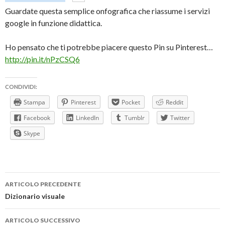
Guardate questa semplice onfografica che riassume i servizi
google in funzione didattica.
Ho pensato che ti potrebbe piacere questo Pin su Pinterest…
http://pin.it/nPzCSQ6
CONDIVIDI:
Stampa
Pinterest
Pocket
Reddit
Facebook
LinkedIn
Tumblr
Twitter
Skype
Navigazione
ARTICOLO PRECEDENTE
articolo
Dizionario visuale
ARTICOLO SUCCESSIVO