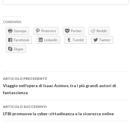
CONDIVIDI:
Stampa
Pinterest
Pocket
Reddit
Facebook
LinkedIn
Tumblr
Twitter
Skype
Navigazione
ARTICOLO PRECEDENTE
articolo
Viaggio nell’opera di Isaac Asimov, tra i più grandi autori di
fantascienza
ARTICOLO SUCCESSIVO
L’FBI promuove la cyber-cittadinanza e la sicurezza online