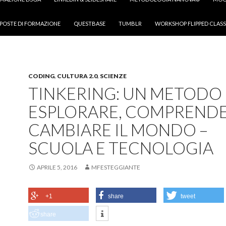
POSTE DI FORMAZIONE
QUESTBASE
TUMBLR
WORKSHOP FLIPPED CLASS
CODING
,
CULTURA 2.0
,
SCIENZE
TINKERING: UN METODO
ESPLORARE, COMPRENDE
CAMBIARE IL MONDO –
SCUOLA E TECNOLOGIA
APRILE 5, 2016
MFESTEGGIANTE
+1
share
tweet
share