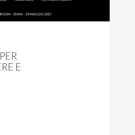
ROOM – ENNA – 19 MAGGIO 2017
 PER
RE E