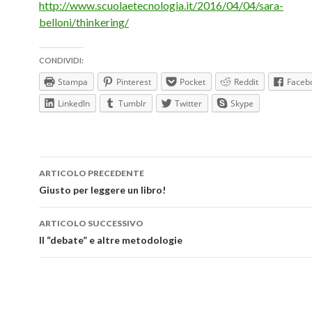
http://www.scuolaetecnologia.it/2016/04/04/sara-
belloni/thinkering/
CONDIVIDI:
Stampa
Pinterest
Pocket
Reddit
Faceb
LinkedIn
Tumblr
Twitter
Skype
Navigazione
ARTICOLO PRECEDENTE
articolo
Giusto per leggere un libro!
ARTICOLO SUCCESSIVO
Il “debate” e altre metodologie