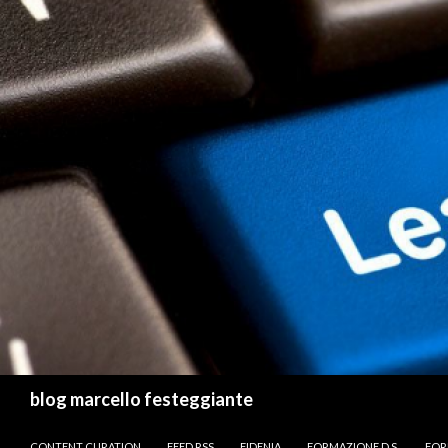
Cerca
blog marcello festeggiante
VAI AL CONTENUTO
CONTENT CURATION
FEED RSS
FIDENIA
FORMAZIONE D.S.
FOR