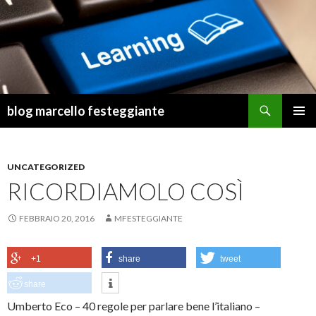
Cerca
blog marcello festeggiante
VAI
MENU
AL
PRINCI
CONTENUTO
UNCATEGORIZED
RICORDIAMOLO COSÌ
FEBBRAIO 20, 2016
MFESTEGGIANTE
+1
share
tweet
share
Umberto Eco – 40 regole per parlare bene l’italiano –