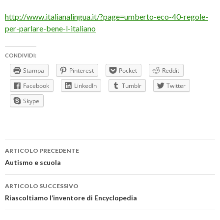
http://www.italianalingua.it/?page=umberto-eco-40-regole-
per-parlare-bene-l-italiano
CONDIVIDI:
Stampa
Pinterest
Pocket
Reddit
Facebook
LinkedIn
Tumblr
Twitter
Skype
Navigazione
ARTICOLO PRECEDENTE
articolo
Autismo e scuola
ARTICOLO SUCCESSIVO
Riascoltiamo l’inventore di Encyclopedia