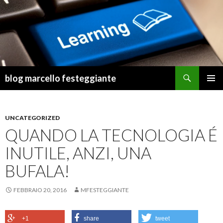
Cerca
blog marcello festeggiante
VAI
MENU
AL
PRINCI
CONTENUTO
UNCATEGORIZED
QUANDO LA TECNOLOGIA É
INUTILE, ANZI, UNA
BUFALA!
FEBBRAIO 20, 2016
MFESTEGGIANTE
+1
share
tweet