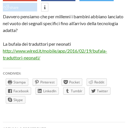
share
Davvero pensiamo che per millenni i bambini abbiano lanciato
nel vuoto dei segnali specifici fino all’arrivo della tecnologia
adatta?
La bufala dei traduttori per neonati
http://www.wired.it/mobile/app/2016/02/19/bufala-
traduttori-neonati/
CONDIVIDI:
Stampa
Pinterest
Pocket
Reddit
Facebook
LinkedIn
Tumblr
Twitter
Skype
Navigazione