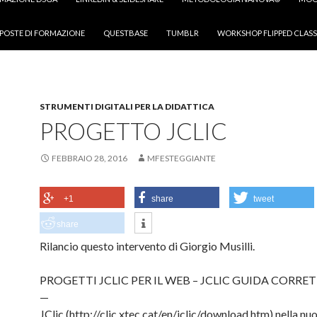
POSTE DI FORMAZIONE
QUESTBASE
TUMBLR
WORKSHOP FLIPPED CLASS
STRUMENTI DIGITALI PER LA DIDATTICA
PROGETTO JCLIC
FEBBRAIO 28, 2016
MFESTEGGIANTE
+1
share
tweet
share
Rilancio questo intervento di Giorgio Musilli.
PROGETTI JCLIC PER IL WEB – JCLIC GUIDA CORRE
—
JClic (http://clic.xtec.cat/en/jclic/download.htm) nella nu