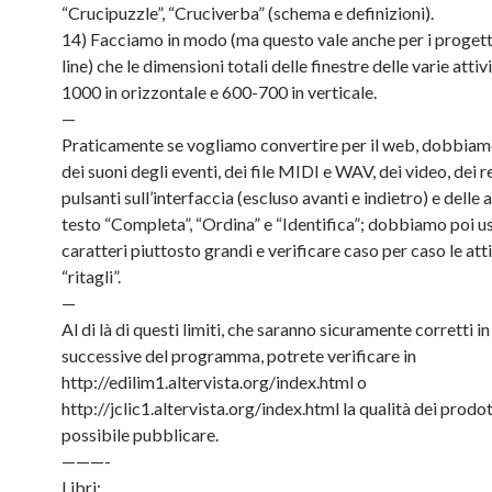
“Crucipuzzle”, “Cruciverba” (schema e definizioni).
14) Facciamo in modo (ma questo vale anche per i progett
line) che le dimensioni totali delle finestre delle varie attiv
1000 in orizzontale e 600-700 in verticale.
—
Praticamente se vogliamo convertire per il web, dobbiam
dei suoni degli eventi, dei file MIDI e WAV, dei video, dei r
pulsanti sull’interfaccia (escluso avanti e indietro) e delle a
testo “Completa”, “Ordina” e “Identifica”; dobbiamo poi u
caratteri piuttosto grandi e verificare caso per caso le atti
“ritagli”.
—
Al di là di questi limiti, che saranno sicuramente corretti in
successive del programma, potrete verificare in
http://edilim1.altervista.org/index.html o
http://jclic1.altervista.org/index.html la qualità dei prodot
possibile pubblicare.
———-
Libri: