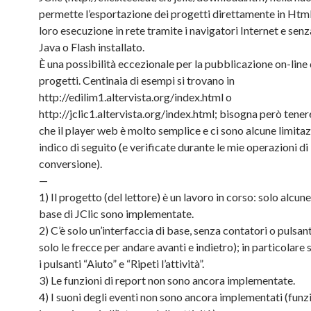
permette l’esportazione dei progetti direttamente in Html
loro esecuzione in rete tramite i navigatori Internet e sen
Java o Flash installato.
È una possibilità eccezionale per la pubblicazione on-line 
progetti. Centinaia di esempi si trovano in
http://edilim1.altervista.org/index.html o
http://jclic1.altervista.org/index.html; bisogna però tene
che il player web è molto semplice e ci sono alcune limitaz
indico di seguito (e verificate durante le mie operazioni di
conversione).
—
1) Il progetto (del lettore) è un lavoro in corso: solo alcun
base di JClic sono implementate.
2) C’è solo un’interfaccia di base, senza contatori o pulsant
solo le frecce per andare avanti e indietro); in particolare
i pulsanti “Aiuto” e “Ripeti l’attività”.
3) Le funzioni di report non sono ancora implementate.
4) I suoni degli eventi non sono ancora implementati (fun