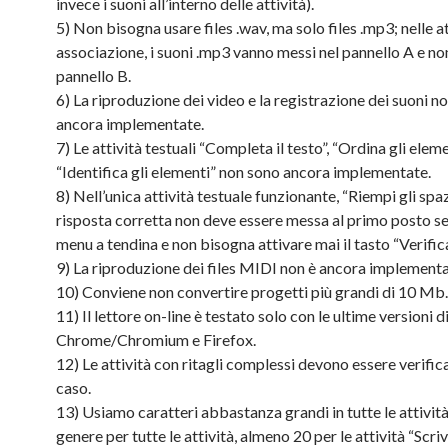
invece i suoni all’interno delle attività).
5) Non bisogna usare files .wav, ma solo files .mp3; nelle at
associazione, i suoni .mp3 vanno messi nel pannello A e no
pannello B.
6) La riproduzione dei video e la registrazione dei suoni n
ancora implementate.
7) Le attività testuali “Completa il testo”, “Ordina gli eleme
“Identifica gli elementi” non sono ancora implementate.
8) Nell’unica attività testuale funzionante, “Riempi gli spazi
risposta corretta non deve essere messa al primo posto se s
menu a tendina e non bisogna attivare mai il tasto “Verifica
9) La riproduzione dei files MIDI non è ancora implementa
10) Conviene non convertire progetti più grandi di 10 Mb.
11) Il lettore on-line è testato solo con le ultime versioni d
Chrome/Chromium e Firefox.
12) Le attività con ritagli complessi devono essere verific
caso.
13) Usiamo caratteri abbastanza grandi in tutte le attività
genere per tutte le attività, almeno 20 per le attività “Scrivi 