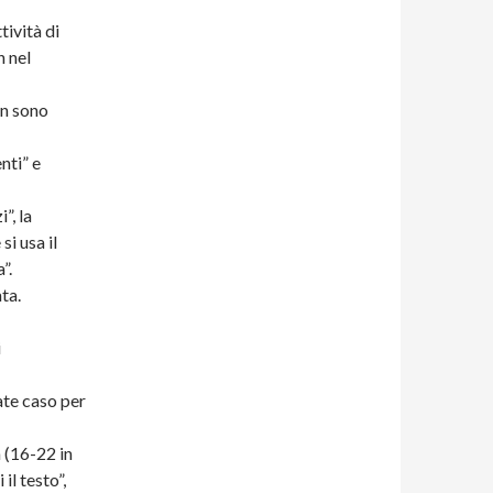
tività di
n nel
on sono
nti” e
”, la
i usa il
”.
ta.
i
ate caso per
 (16-22 in
il testo”,