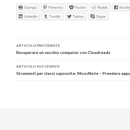
Stampa
Pinterest
Pocket
Reddit
Faceb
LinkedIn
Tumblr
Twitter
Skype
Navigazione
ARTICOLO PRECEDENTE
articolo
Recuperare un vecchio computer con Cloudready
ARTICOLO SUCCESSIVO
Strumenti per classi capovolte: MoocNote – Prendere appu