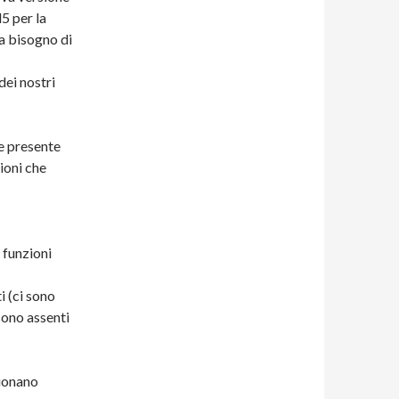
5 per la
za bisogno di
dei nostri
re presente
ioni che
e funzioni
i (ci sono
 sono assenti
zionano