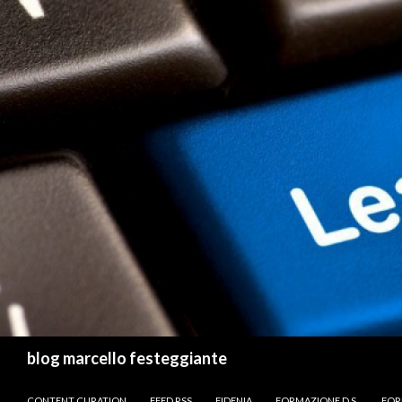
Cerca
blog marcello festeggiante
VAI AL CONTENUTO
CONTENT CURATION
FEED RSS
FIDENIA
FORMAZIONE D.S.
FOR