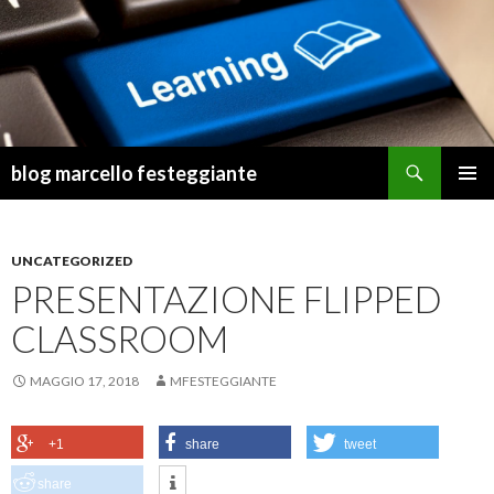
Cerca
blog marcello festeggiante
VAI
MENU
AL
PRINCI
CONTENUTO
UNCATEGORIZED
PRESENTAZIONE FLIPPED
CLASSROOM
MAGGIO 17, 2018
MFESTEGGIANTE
+1
share
tweet
share