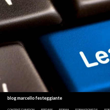
Cerca
blog marcello festeggiante
VAI AL CONTENUTO
CONTENT CURATION
FEED RSS
FIDENIA
FORMAZIONE D.S.
FOR