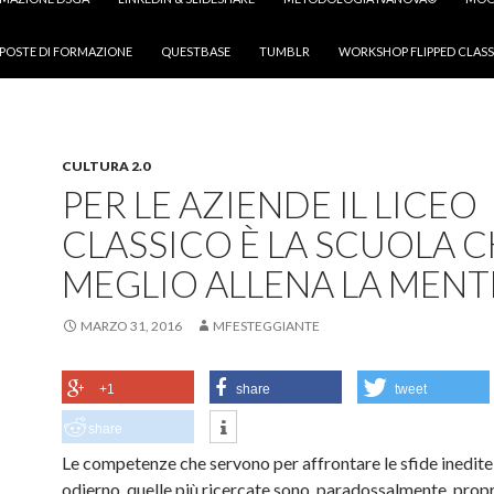
POSTE DI FORMAZIONE
QUESTBASE
TUMBLR
WORKSHOP FLIPPED CLASS
CULTURA 2.0
PER LE AZIENDE IL LICEO
CLASSICO È LA SCUOLA 
MEGLIO ALLENA LA MENT
MARZO 31, 2016
MFESTEGGIANTE
+1
share
tweet
share
Le competenze che servono per affrontare le sfide inedit
odierno, quelle più ricercate sono, paradossalmente, propr