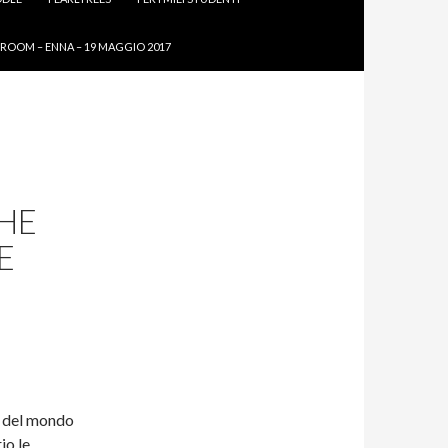
ROOM – ENNA – 19 MAGGIO 2017
CHE
E
e del mondo
io le