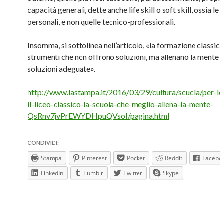
capacità generali, dette anche life skill o soft skill, ossia l
personali, e non quelle tecnico-professionali.
Insomma, si sottolinea nell’articolo, «la formazione classi
strumenti che non offrono soluzioni, ma allenano la mente
soluzioni adeguate».
http://www.lastampa.it/2016/03/29/cultura/scuola/per-l
il-liceo-classico-la-scuola-che-meglio-allena-la-mente-
QsRnv7jvPrEWYDHpuQVsoI/pagina.html
CONDIVIDI:
Stampa
Pinterest
Pocket
Reddit
Faceb
LinkedIn
Tumblr
Twitter
Skype
Navigazione