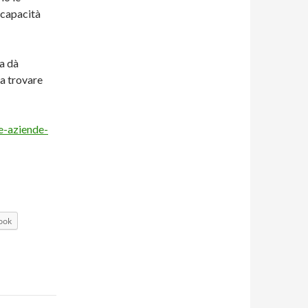
e capacità
ca dà
 a trovare
e-aziende-
ook