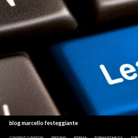
Cerca
blog marcello festeggiante
VAI AL CONTENUTO
CONTENT CURATION
FEED RSS
FIDENIA
FORMAZIONE D.S.
FOR