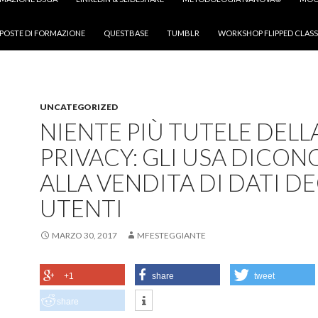
POSTE DI FORMAZIONE
QUESTBASE
TUMBLR
WORKSHOP FLIPPED CLASS
UNCATEGORIZED
NIENTE PIÙ TUTELE DELL
PRIVACY: GLI USA DICONO
ALLA VENDITA DI DATI DE
UTENTI
MARZO 30, 2017
MFESTEGGIANTE
+1
share
tweet
share