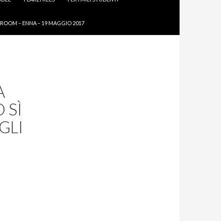
ROOM – ENNA – 19 MAGGIO 2017
A
 SÌ
GLI