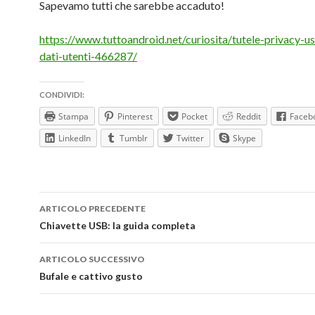
Sapevamo tutti che sarebbe accaduto!
https://www.tuttoandroid.net/curiosita/tutele-privacy-u
dati-utenti-466287/
CONDIVIDI:
Stampa
Pinterest
Pocket
Reddit
Faceb
LinkedIn
Tumblr
Twitter
Skype
Navigazione
ARTICOLO PRECEDENTE
articolo
Chiavette USB: la guida completa
ARTICOLO SUCCESSIVO
Bufale e cattivo gusto