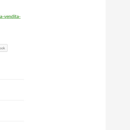
sa-vendita-
ook