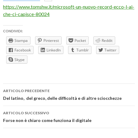
https://www.tomshw.it/microsoft-un-nuovo-record-ecco-l-ai-
che-ci-capisce-80024
CONDIVIDI:
Stampa
Pinterest
Pocket
Reddit
Facebook
LinkedIn
Tumblr
Twitter
Skype
Navigazione
ARTICOLO PRECEDENTE
articolo
Del latino, del greco, delle difficoltà e di altre sciocchezze
ARTICOLO SUCCESSIVO
Forse non è chiaro come funziona il digitale