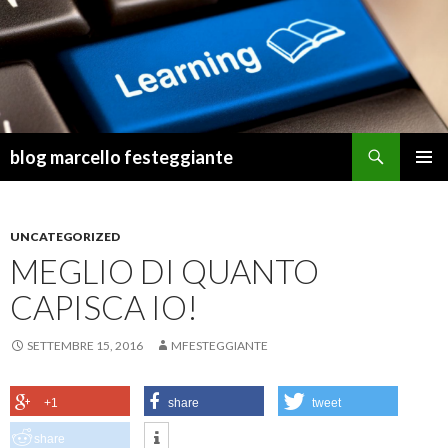
Cerca
blog marcello festeggiante
VAI
MENU
AL
PRINCI
CONTENUTO
UNCATEGORIZED
MEGLIO DI QUANTO
CAPISCA IO!
SETTEMBRE 15, 2016
MFESTEGGIANTE
+1
share
tweet
share