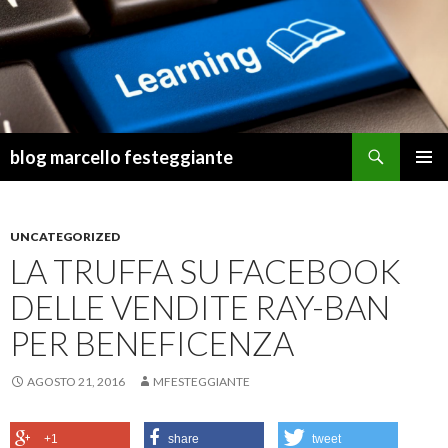
Cerca
blog marcello festeggiante
VAI
MENU
AL
PRINCI
CONTENUTO
UNCATEGORIZED
LA TRUFFA SU FACEBOOK
DELLE VENDITE RAY-BAN
PER BENEFICENZA
AGOSTO 21, 2016
MFESTEGGIANTE
+1
share
tweet