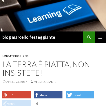
Cerca
blog marcello festeggiante
VAI
MENU
AL
PRINCI
CONTENUTO
UNCATEGORIZED
LA TERRA È PIATTA, NON
INSISTETE!
APRILE 23, 2017
MFESTEGGIANTE
+1
share
tweet
share