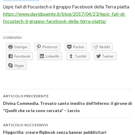
L’epic fail di Focustech e il gruppo Facebook della Terra piatta
https://www.davidpuente.it/blog/2017/04/23/lepic-fail-di-
focustech-il-gruppo-facebook-della-terra-piatta/
CONDIVIDI:
Stampa
Pinterest
Pocket
Reddit
Facebook
LinkedIn
Tumblr
Twitter
Skype
Navigazione
ARTICOLO PRECEDENTE
articolo
Divina Commedia. Trovato canto inedito dell’Inferno: il girone di
“Quelli che se la sono cercata” – Lercio
ARTICOLO SUCCESSIVO
Flipgorilla: creare flipbook senza banner pubblicitari