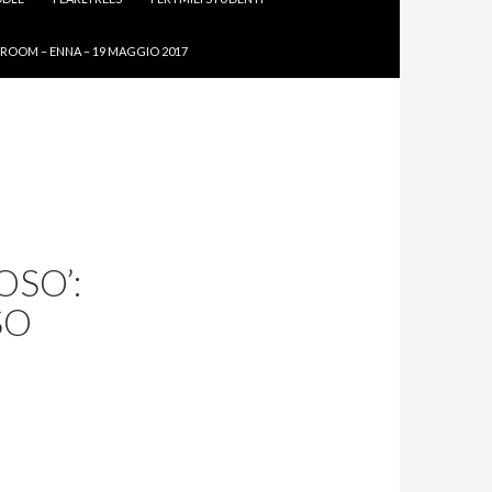
ROOM – ENNA – 19 MAGGIO 2017
OSO’:
SO