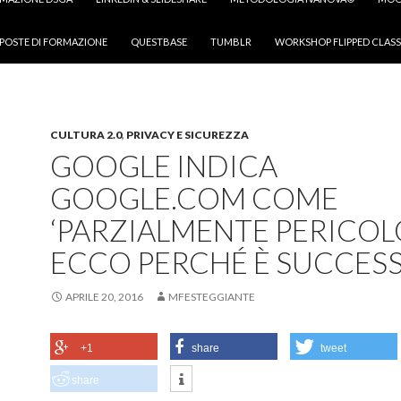
POSTE DI FORMAZIONE
QUESTBASE
TUMBLR
WORKSHOP FLIPPED CLASS
CULTURA 2.0
,
PRIVACY E SICUREZZA
GOOGLE INDICA
GOOGLE.COM COME
‘PARZIALMENTE PERICOL
ECCO PERCHÉ È SUCCES
APRILE 20, 2016
MFESTEGGIANTE
+1
share
tweet
share