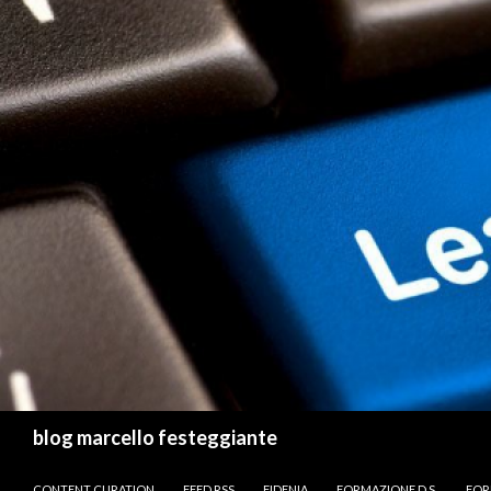
Cerca
blog marcello festeggiante
VAI AL CONTENUTO
CONTENT CURATION
FEED RSS
FIDENIA
FORMAZIONE D.S.
FOR