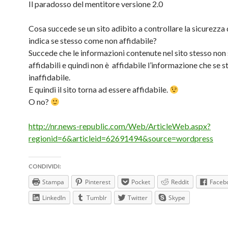
Il paradosso del mentitore versione 2.0
Cosa succede se un sito adibito a controllare la sicurezza di
indica se stesso come non affidabile?
Succede che le informazioni contenute nel sito stesso non
affidabili e quindi non è affidabile l’informazione che se s
inaffidabile.
E quindi il sito torna ad essere affidabile.
O no?
http://nr.news-republic.com/Web/ArticleWeb.aspx?
regionid=6&articleid=62691494&source=wordpress
CONDIVIDI:
Stampa
Pinterest
Pocket
Reddit
Faceb
LinkedIn
Tumblr
Twitter
Skype