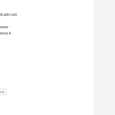
 altri siti
 sono
tesso è
ook