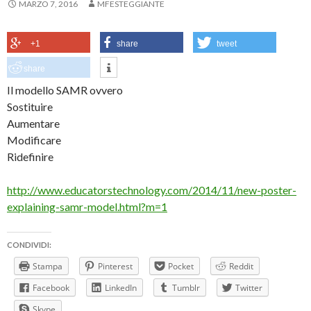
MARZO 7, 2016
MFESTEGGIANTE
+1
share
tweet
share
Il modello SAMR ovvero
Sostituire
Aumentare
Modificare
Ridefinire
http://www.educatorstechnology.com/2014/11/new-poster-
explaining-samr-model.html?m=1
CONDIVIDI:
Stampa
Pinterest
Pocket
Reddit
Facebook
LinkedIn
Tumblr
Twitter
Skype