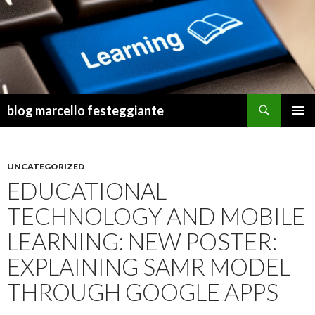
Cerca
blog marcello festeggiante
VAI
MENU
AL
PRINCI
CONTENUTO
UNCATEGORIZED
EDUCATIONAL
TECHNOLOGY AND MOBILE
LEARNING: NEW POSTER:
EXPLAINING SAMR MODEL
THROUGH GOOGLE APPS