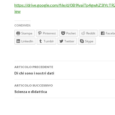
https://drive.google.com/file/d/0B9lvaiTp4gwhZ3lYcT
iew
CONDIVIDI:
Stampa
Pinterest
Pocket
Reddit
Faceb
LinkedIn
Tumblr
Twitter
Skype
Navigazione
ARTICOLO PRECEDENTE
articolo
Di chi sono i nostri dati
ARTICOLO SUCCESSIVO
Scienza e didattica