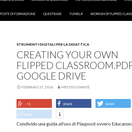
POSTE DI FORMAZIONE
QUESTBASE
TUMBLR
WORKSHOP FLIPPED CLASS
STRUMENTI DIGITALI PER LA DIDATTICA
CREATING YOUR OWN
FLIPPED CLASSROOM.PDF
GOOGLE DRIVE
FEBBRAIO 27, 2016
MFESTEGGIANTE
+1
share
tweet
share
Condivido una guida all’uso di Playposit ovvero Educanon