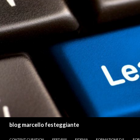
Cerca
blog marcello festeggiante
VAI AL CONTENUTO
CONTENT CURATION
FEED RSS
FIDENIA
FORMAZIONE D.S.
FOR