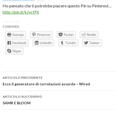
Ho pensato che ti potrebbe piacere questo Pin su Pinterest…
http://pin.it/kJycfFh
CONDIVIDI:
Stampa
Pinterest
Pocket
Reddit
Facebook
LinkedIn
Tumblr
Twitter
Skype
Navigazione
ARTICOLO PRECEDENTE
articolo
Ecco il generatore di correlazioni assurde – Wired
ARTICOLO SUCCESSIVO
SAMR E BLOOM