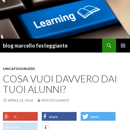
Cerca
blog marcello festeggiante
VAI
MENU
AL
PRINCI
CONTENUTO
UNCATEGORIZED
COSA VUOI DAVVERO DAI
TUOI ALUNNI?
APRILE 25, 2016
MFESTEGGIANTE
+1
share
tweet
share