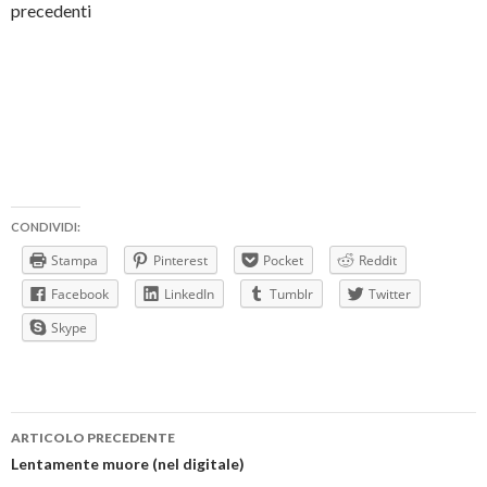
precedenti
CONDIVIDI:
Stampa
Pinterest
Pocket
Reddit
Facebook
LinkedIn
Tumblr
Twitter
Skype
Navigazione
ARTICOLO PRECEDENTE
articolo
Lentamente muore (nel digitale)