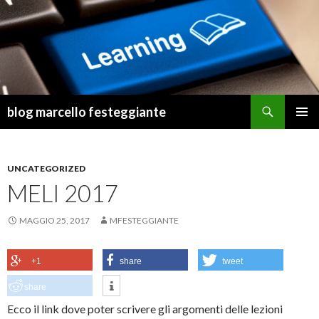
Cerca
blog marcello festeggiante
VAI
MENU
AL
PRINCI
CONTENUTO
UNCATEGORIZED
MELI 2017
MAGGIO 25, 2017
MFESTEGGIANTE
+1
share
tweet
share
Ecco il link dove poter scrivere gli argomenti delle lezioni