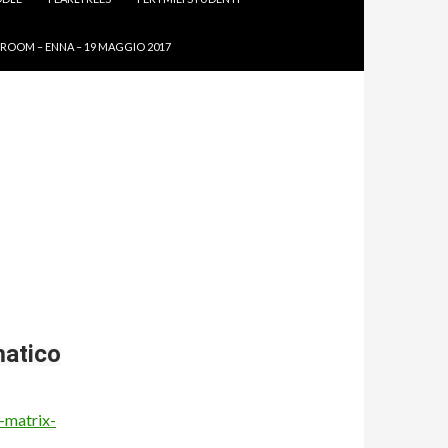
ROOM – ENNA – 19 MAGGIO 2017
R
matico
-matrix-