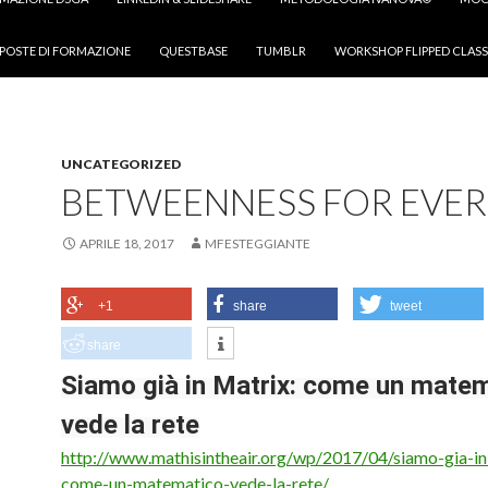
POSTE DI FORMAZIONE
QUESTBASE
TUMBLR
WORKSHOP FLIPPED CLASS
UNCATEGORIZED
BETWEENNESS FOR EVE
APRILE 18, 2017
MFESTEGGIANTE
+1
share
tweet
share
Siamo già in Matrix: come un mate
vede la rete
http://www.mathisintheair.org/wp/2017/04/siamo-gia-in
come-un-matematico-vede-la-rete/