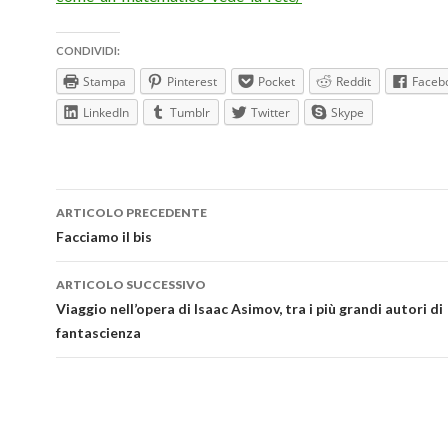
CONDIVIDI:
Stampa
Pinterest
Pocket
Reddit
Faceb
LinkedIn
Tumblr
Twitter
Skype
Navigazione
ARTICOLO PRECEDENTE
articolo
Facciamo il bis
ARTICOLO SUCCESSIVO
Viaggio nell’opera di Isaac Asimov, tra i più grandi autori di
fantascienza