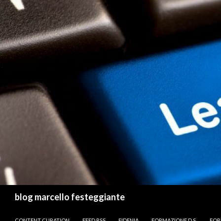
Cerca
blog marcello festeggiante
VAI AL CONTENUTO
CONTENT CURATION
FEED RSS
FIDENIA
FORMAZIONE D.S.
FOR