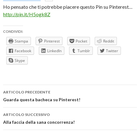
Ho pensato che ti potrebbe piacere questo Pin su Pinterest…
http://pin.it/H5ogk8Z
CONDIVIDI:
Stampa
Pinterest
Pocket
Reddit
Facebook
LinkedIn
Tumblr
Twitter
Skype
Navigazione
ARTICOLO PRECEDENTE
articolo
Guarda questa bacheca su Pinterest!
ARTICOLO SUCCESSIVO
Alla faccia della sana concorrenza!