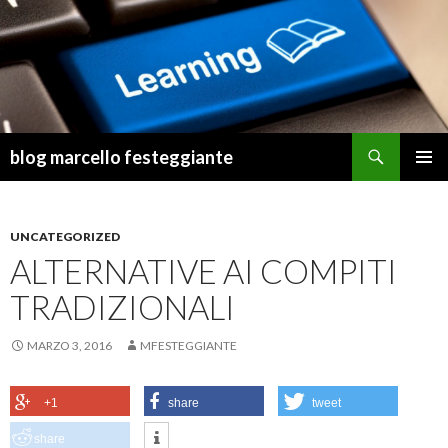
Cerca
blog marcello festeggiante
VAI
MENU
AL
PRINCI
CONTENUTO
UNCATEGORIZED
ALTERNATIVE AI COMPITI
TRADIZIONALI
MARZO 3, 2016
MFESTEGGIANTE
+1
share
tweet
share