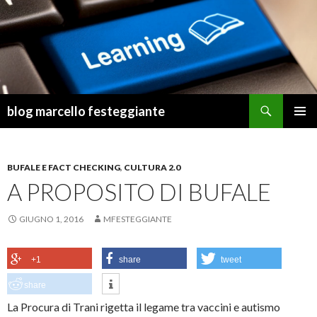
Cerca
blog marcello festeggiante
VAI
MENU
AL
PRINCI
CONTENUTO
BUFALE E FACT CHECKING
,
CULTURA 2.0
A PROPOSITO DI BUFALE
GIUGNO 1, 2016
MFESTEGGIANTE
+1
share
tweet
share
La Procura di Trani rigetta il legame tra vaccini e autismo