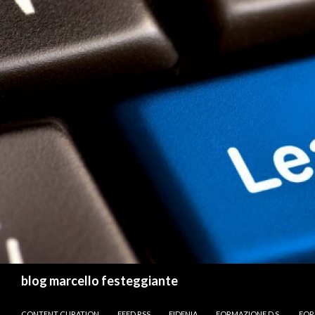
Cerca
blog marcello festeggiante
VAI AL CONTENUTO
CONTENT CURATION
FEED RSS
FIDENIA
FORMAZIONE D.S.
FOR