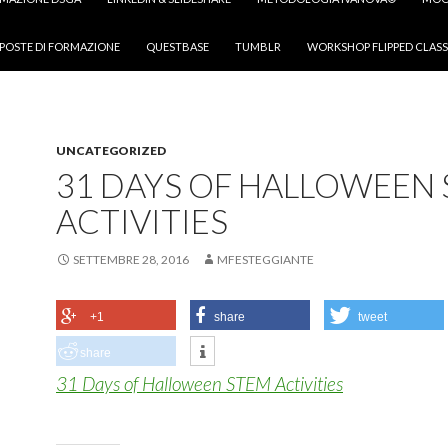
POSTE DI FORMAZIONE
QUESTBASE
TUMBLR
WORKSHOP FLIPPED CLASS
UNCATEGORIZED
31 DAYS OF HALLOWEEN
ACTIVITIES
SETTEMBRE 28, 2016
MFESTEGGIANTE
+1
share
tweet
share
31 Days of Halloween STEM Activities