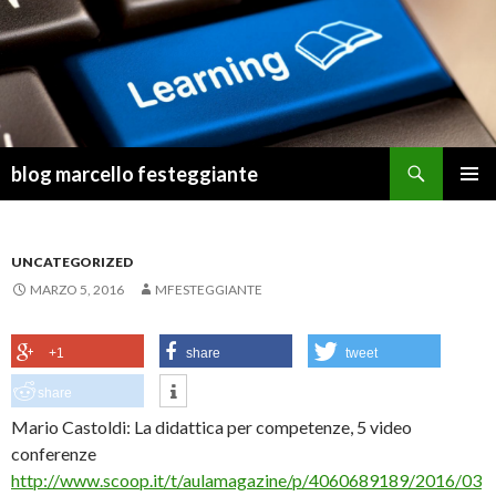
Cerca
blog marcello festeggiante
VAI
MENU
AL
PRINCI
CONTENUTO
UNCATEGORIZED
MARZO 5, 2016
MFESTEGGIANTE
+1
share
tweet
share
Mario Castoldi: La didattica per competenze, 5 video
conferenze
http://www.scoop.it/t/aulamagazine/p/4060689189/2016/03