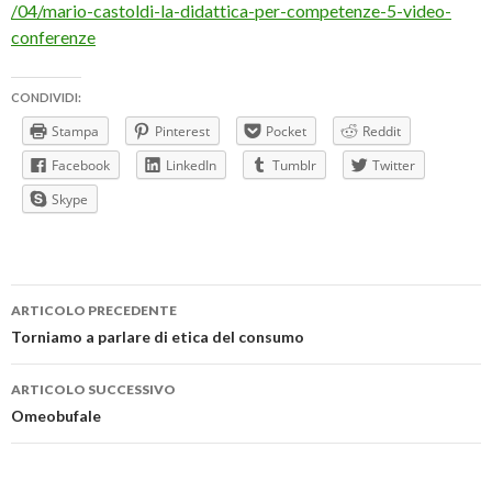
/04/mario-castoldi-la-didattica-per-competenze-5-video-
conferenze
CONDIVIDI:
Stampa
Pinterest
Pocket
Reddit
Facebook
LinkedIn
Tumblr
Twitter
Skype
Navigazione
ARTICOLO PRECEDENTE
articolo
Torniamo a parlare di etica del consumo
ARTICOLO SUCCESSIVO
Omeobufale