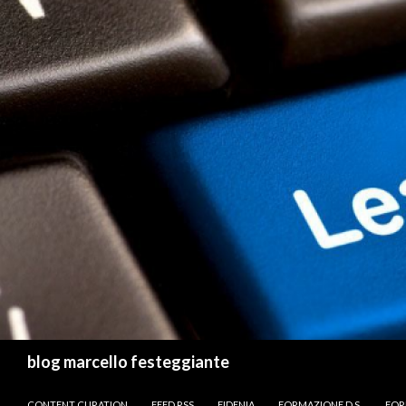
Cerca
blog marcello festeggiante
VAI AL CONTENUTO
CONTENT CURATION
FEED RSS
FIDENIA
FORMAZIONE D.S.
FOR