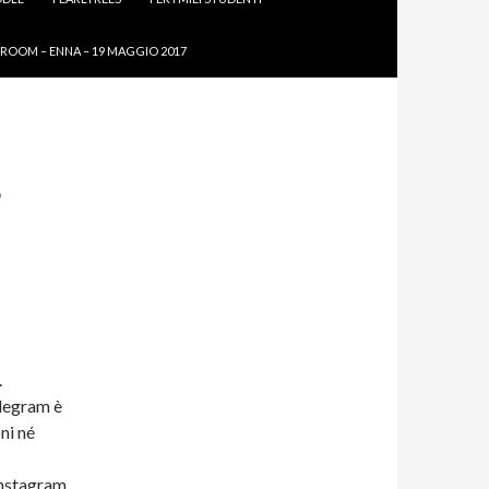
ROOM – ENNA – 19 MAGGIO 2017
?
.
elegram è
ni né
 Instagram