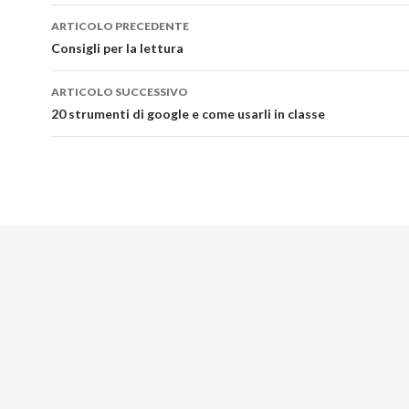
Navigazione
ARTICOLO PRECEDENTE
articolo
Consigli per la lettura
ARTICOLO SUCCESSIVO
20 strumenti di google e come usarli in classe