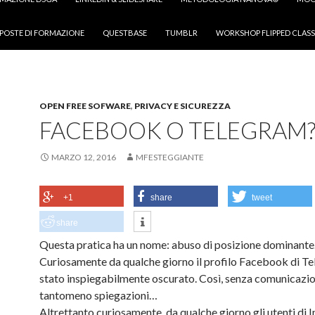
POSTE DI FORMAZIONE
QUESTBASE
TUMBLR
WORKSHOP FLIPPED CLASS
OPEN FREE SOFWARE
,
PRIVACY E SICUREZZA
FACEBOOK O TELEGRAM
MARZO 12, 2016
MFESTEGGIANTE
+1
share
tweet
share
Questa pratica ha un nome: abuso di posizione dominante
Curiosamente da qualche giorno il profilo Facebook di T
stato inspiegabilmente oscurato. Così, senza comunicazio
tantomeno spiegazioni…
Altrettanto curiosamente, da qualche giorno gli utenti di