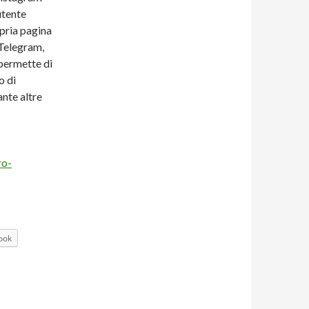
utente
opria pagina
Telegram,
permette di
o di
ante altre
ro-
ook